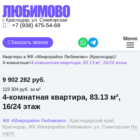
Перейти
к
основному
содержанию
г. Краснодар, ул. Семигорская
+7 (938) 475-54-69
Меню
Заказать звонок
Квартиры в ЖК «Микрорайон Любимово» (Краснодар)
4-комнатные
4-комнатная квартира, 83.13 м², 16/24 этаж
9 902 282 руб.
119 304 руб. за м²
4-комнатная квартира, 83.13 м²,
16/24 этаж
ЖК «Микрорайон Любимово»
, Краснодарский край,
Краснодар, ЖК «Микрорайон Любимово», ул. Семигорская
На
карте