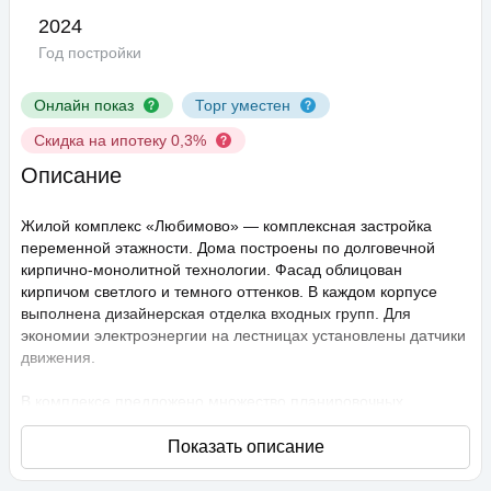
2024
Год постройки
Онлайн показ
Торг уместен
Скидка на ипотеку 0,3%
Описание
Жилой комплекс «Любимово» — комплексная застройка
переменной этажности. Дома построены по долговечной
кирпично-монолитной технологии. Фасад облицован
кирпичом светлого и темного оттенков. В каждом корпусе
выполнена дизайнерская отделка входных групп. Для
экономии электроэнергии на лестницах установлены датчики
движения.
В комплексе предложено множество планировочных
решений: в наличии квартиры, как классического типа, так и
европланировки. Они сдаются с подчистовой отделкой,
высота потолков составляет 2,75 метра. В квартирах
спроектированы стандартные, увеличенные и панорамные