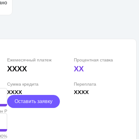
ано
Ежемесячный платеж
Процентная ставка
XXXX
XX
Сумма кредита
Переплата
XXXX
XXXX
Оставить заявку
лн Р
90%