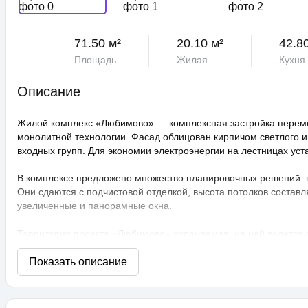
71.50 м²
20.10 м²
42.8
Площадь
Жилая
Кухня
Описание
Жилой комплекс «Любимово» — комплексная застройка переме
монолитной технологии. Фасад облицован кирпичом светлого и
входных групп. Для экономии электроэнергии на лестницах ус
В комплексе предложено множество планировочных решений: в н
Они сдаются с подчистовой отделкой, высота потолков составл
увеличенные и панорамные окна.
Территория проекта «Любимово» охраняемая, на ней ведется
распознаванием лиц и управлением через приложение. Придом
технологии сезонного цветения, выполнен многоуровневый ла
площадки, профессиональные площадки для групповых видов с
прогулочные аллеи, а также школа и 3 детских сада. Для авто