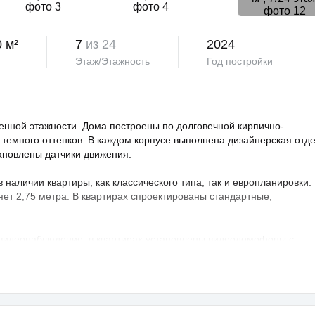
0 м²
7
из 24
2024
Этаж/Этажность
Год постройки
нной этажности. Дома построены по долговечной кирпично-
 темного оттенков. В каждом корпусе выполнена дизайнерская отд
тановлены датчики движения.
аличии квартиры, как классического типа, так и европланировки.
яет 2,75 метра. В квартирах спроектированы стандартные,
 видеонаблюдение, в квартирах установлены видеодомофоны с
овая территория благоустроена, на ней проведено озеленение по
ндшафтный дизайн. Во дворе расположены детские и спортивные
порта, зоны отдыха с беседками, спроектирован бульвар и
владельцев предусмотрен крытый и гостевой паркинг.