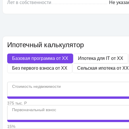
Лет в собственности
Не указа
Ипотечный калькулятор
Базовая программа от
XX
Ипотека для IT от
XX
Без первого взноса от
XX
Сельская ипотека от
XX
Стоимость недвижимости
375 тыс. Р
Первоначальный взнос
15%