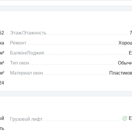
52
Этаж/Этажность
7
ка
Ремонт
Хоро
м²
Балкон/Лоджия
Е
м²
Тип окон
Обыч
м²
Материал окон
Пластико
24
ый
Е
Грузовой лифт
ть