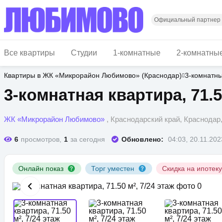
Перейти
к
основному
Официальный партнер
содержанию
Все квартиры
Студии
1-комнатные
2-комнатны
Квартиры в ЖК «Микрорайон Любимово» (Краснодар)
3-комнатн
3-комнатная квартира, 71.50
ЖК «Микрорайон Любимово»
, Краснодарский край, Краснода
6
просмотров,
1
за сегодня
Обновлено:
04:03, 20.11.202
Онлайн показ
Торг уместен
Скидка на ипотек