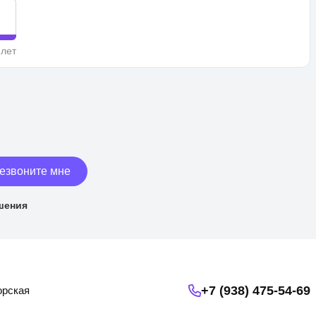
 лет
езвоните мне
шения
+7 (938) 475-54-69
орская