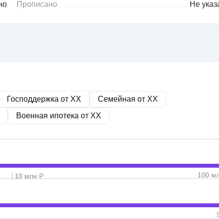
но
Прописано
Не указ
Господдержка от
XX
Семейная от
XX
Военная ипотека от
XX
100 м
10 млн Р