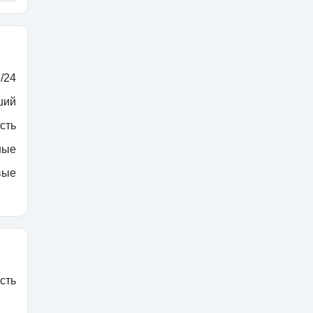
/24
ший
сть
ные
вые
сть