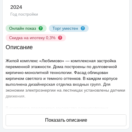
2024
Год постройки
Онлайн показ
Торг уместен
Скидка на ипотеку 0,3%
Описание
Жилой комплекс «Любимово» — комплексная застройка
переменной этажности. Дома построены по долговечной
кирпично-монолитной технологии. Фасад облицован
кирпичом светлого и темного оттенков. В каждом корпусе
выполнена дизайнерская отделка входных групп. Для
экономии электроэнергии на лестницах установлены датчики
движения.
В комплексе предложено множество планировочных
решений: в наличии квартиры, как классического типа, так и
европланировки. Они сдаются с подчистовой отделкой,
высота потолков составляет 2,75 метра. В квартирах
спроектированы стандартные, увеличенные и панорамные