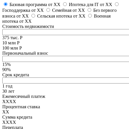
Базовая программа от
XX
Ипотека для IT от
XX
Господдержка от
XX
Семейная от
XX
Без первого
взноса от
XX
Сельская ипотека от
XX
Военная
ипотека от
XX
Стоимость недвижимости
375 тыс. Р
10 млн Р
100 млн Р
Первоначальный взнос
15%
90%
Срок кредита
1 год
30 лет
Ежемесячный платеж
XXXX
Процентная ставка
XX
Сумма кредита
XXXX
Переплата