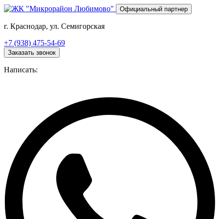
Перейти
Официальный партнер
к
основному
г. Краснодар, ул. Семигорская
содержанию
+7 (938) 475-54-69
Заказать звонок
Написать: