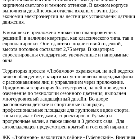
кирпичом светлого и темного оттенков. В каждом корпусе
выполнена дизайнерская отделка входных групп. Для
экономии электроэнергии на лестницах установлены датчики
движения.
В комплексе предложено множество планировочных
решений: в наличии квартиры, как классического типа, так и
европланировки. Они сдаются с подчистовой отделкой,
высота потолков составляет 2,75 метра. В квартирах
спроектированы стандартные, увеличенные и панорамные
окна.
Территория проекта «Любимово» охраняемая, на ней ведется
видеонаблюдение, в квартирах установлены видеодомофоны
с распознаванием лиц и управлением через приложение.
Придомовая территория благоустроена, на ней проведено
озеленение по технологии сезонного цветения, выполнен
многоуровневый ландшафтный дизайн. Во дворе
расположены детские и спортивные площадки,
профессиональные площадки для групповых видов спорта,
зоны отдыха с беседками, спроектирован бульвар и
прогулочные аллеи, а также школа и 3 детских сада. Для
автовладельцев предусмотрен крытый и гостевой паркинг.
ЖК «Любимово» находится в районе «Губернский». Внешняя