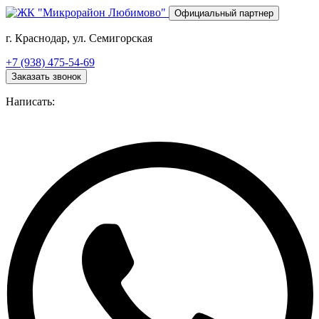
Перейти
Официальный партнер
к
основному
г. Краснодар, ул. Семигорская
содержанию
+7 (938) 475-54-69
Заказать звонок
Написать: