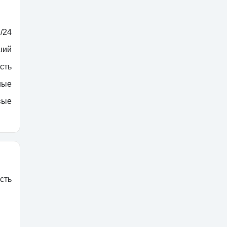
/24
ший
сть
ные
вые
сть