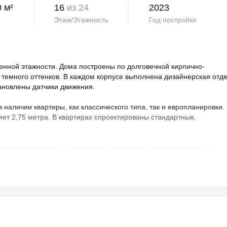
0 м²
16
из 24
2023
Этаж/Этажность
Год постройки
нной этажности. Дома построены по долговечной кирпично-
 темного оттенков. В каждом корпусе выполнена дизайнерская отд
тановлены датчики движения.
аличии квартиры, как классического типа, так и европланировки.
яет 2,75 метра. В квартирах спроектированы стандартные,
 видеонаблюдение, в квартирах установлены видеодомофоны с
овая территория благоустроена, на ней проведено озеленение по
ндшафтный дизайн. Во дворе расположены детские и спортивные
порта, зоны отдыха с беседками, спроектирован бульвар и
владельцев предусмотрен крытый и гостевой паркинг.
раструктура развита, в пешей доступности: школа, детский сад,
а — 25 минут транспортом.