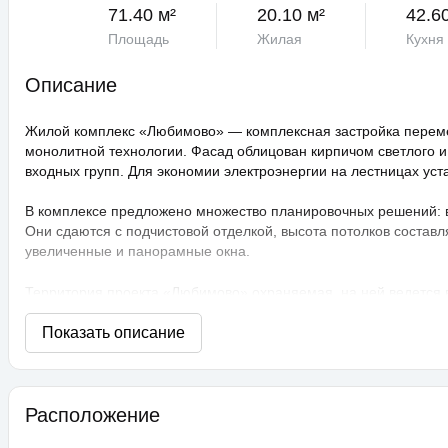
71.40 м²
20.10 м²
42.6
Площадь
Жилая
Кухня
Описание
Жилой комплекс «Любимово» — комплексная застройка переме
монолитной технологии. Фасад облицован кирпичом светлого и
входных групп. Для экономии электроэнергии на лестницах ус
В комплексе предложено множество планировочных решений: в н
Они сдаются с подчистовой отделкой, высота потолков составл
увеличенные и панорамные окна.
Территория проекта «Любимово» охраняемая, на ней ведется
распознаванием лиц и управлением через приложение. Придом
технологии сезонного цветения, выполнен многоуровневый ла
площадки, профессиональные площадки для групповых видов с
прогулочные аллеи, а также школа и 3 детских сада. Для авто
ЖК «Любимово» находится в районе «Губернский». Внешняя инф
Расположение
магазины, поликлиника, салоны красоты. До центра Краснодар