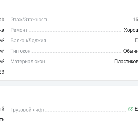
ab
Этаж/Этажность
16
ка
Ремонт
Хоро
м²
Балкон/Лоджия
Е
м²
Тип окон
Обыч
м²
Материал окон
Пластико
23
ый
Е
Грузовой лифт
ть