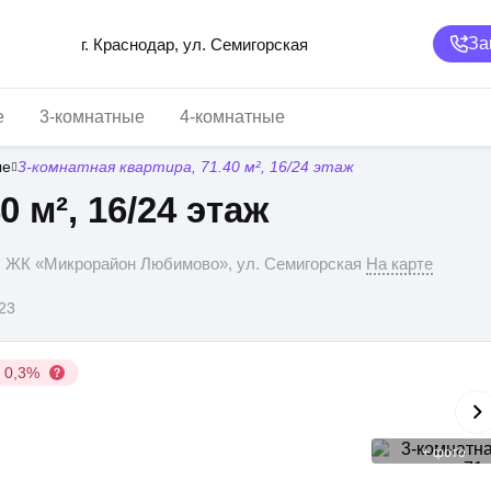
За
г. Краснодар, ул. Семигорская
е
3-комнатные
4-комнатные
ые
3-комнатная квартира, 71.40 м², 16/24 этаж
0 м², 16/24 этаж
р, ЖК «Микрорайон Любимово», ул. Семигорская
На карте
023
у 0,3%
+
фото