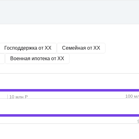
Господдержка от
XX
Семейная от
XX
Военная ипотека от
XX
100 м
10 млн Р