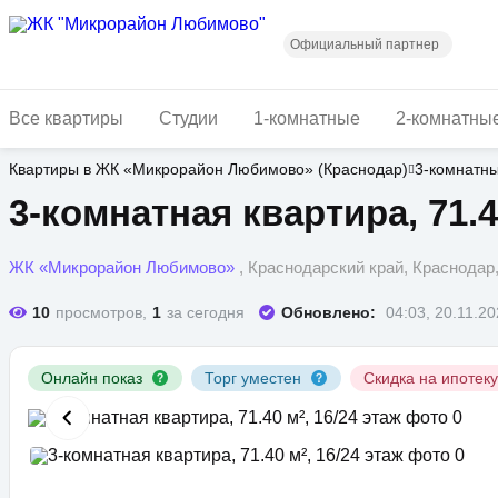
Перейти
к
основному
Официальный партнер
содержанию
Все квартиры
Студии
1-комнатные
2-комнатны
Квартиры в ЖК «Микрорайон Любимово» (Краснодар)
3-комнатн
3-комнатная квартира, 71.4
ЖК «Микрорайон Любимово»
, Краснодарский край, Краснода
10
просмотров,
1
за сегодня
Обновлено:
04:03, 20.11.2
Онлайн показ
Торг уместен
Скидка на ипотек