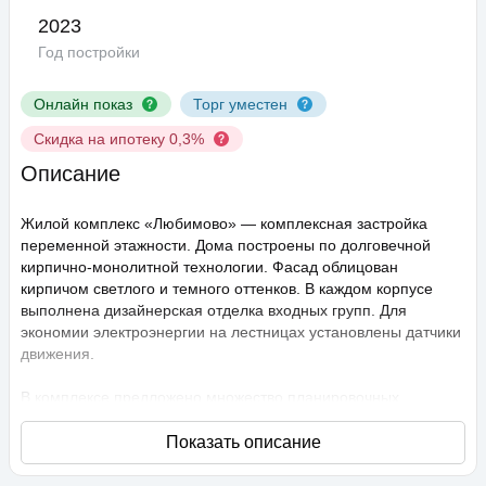
2023
Год постройки
Онлайн показ
Торг уместен
Скидка на ипотеку 0,3%
Описание
Жилой комплекс «Любимово» — комплексная застройка
переменной этажности. Дома построены по долговечной
кирпично-монолитной технологии. Фасад облицован
кирпичом светлого и темного оттенков. В каждом корпусе
выполнена дизайнерская отделка входных групп. Для
экономии электроэнергии на лестницах установлены датчики
движения.
В комплексе предложено множество планировочных
решений: в наличии квартиры, как классического типа, так и
европланировки. Они сдаются с подчистовой отделкой,
высота потолков составляет 2,75 метра. В квартирах
спроектированы стандартные, увеличенные и панорамные