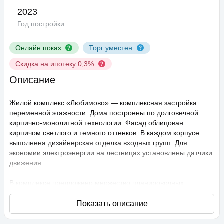
2023
Год постройки
Онлайн показ
Торг уместен
Скидка на ипотеку 0,3%
Описание
Жилой комплекс «Любимово» — комплексная застройка
переменной этажности. Дома построены по долговечной
кирпично-монолитной технологии. Фасад облицован
кирпичом светлого и темного оттенков. В каждом корпусе
выполнена дизайнерская отделка входных групп. Для
экономии электроэнергии на лестницах установлены датчики
движения.
В комплексе предложено множество планировочных
решений: в наличии квартиры, как классического типа, так и
европланировки. Они сдаются с подчистовой отделкой,
высота потолков составляет 2,75 метра. В квартирах
спроектированы стандартные, увеличенные и панорамные