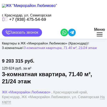
Перейти
к
основному
содержанию
г. Краснодар, ул. Семигорская
+7 (938) 475-54-69
Меню
Заказать звонок
Квартиры в ЖК «Микрорайон Любимово» (Краснодар)
3-комнатные
3-комнатная квартира, 71.40 м², 21/24 этаж
9 203 315 руб.
129 624 руб. за м²
3-комнатная квартира, 71.40 м²,
21/24 этаж
ЖК «Микрорайон Любимово»
, Краснодарский край,
Краснодар, ЖК «Микрорайон Любимово», ул. Семигорская
На
карте