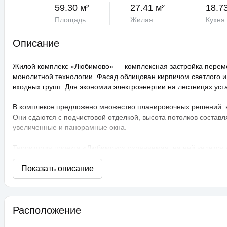
59.30 м²
27.41 м²
18.7
Площадь
Жилая
Кухня
Описание
Жилой комплекс «Любимово» — комплексная застройка переме
монолитной технологии. Фасад облицован кирпичом светлого и
входных групп. Для экономии электроэнергии на лестницах ус
В комплексе предложено множество планировочных решений: в н
Они сдаются с подчистовой отделкой, высота потолков составл
увеличенные и панорамные окна.
Территория проекта «Любимово» охраняемая, на ней ведется
распознаванием лиц и управлением через приложение. Придом
технологии сезонного цветения, выполнен многоуровневый ла
площадки, профессиональные площадки для групповых видов с
прогулочные аллеи, а также школа и 3 детских сада. Для авто
ЖК «Любимово» находится в районе «Губернский». Внешняя инф
Расположение
магазины, поликлиника, салоны красоты. До центра Краснодар