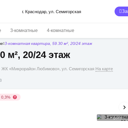
За
г. Краснодар, ул. Семигорская
е
3-комнатные
4-комнатные
ые
3-комнатная квартира, 59.30 м², 20/24 этаж
0 м², 20/24 этаж
р, ЖК «Микрорайон Любимово», ул. Семигорская
На карте
3
у 0,3%
+
фото