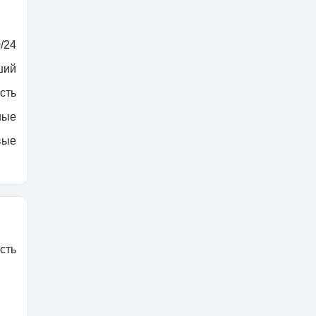
/24
ший
сть
ные
вые
сть