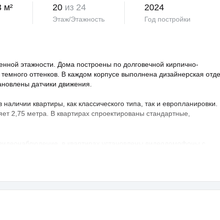
3 м²
20
из 24
2024
Этаж/Этажность
Год постройки
нной этажности. Дома построены по долговечной кирпично-
 темного оттенков. В каждом корпусе выполнена дизайнерская отд
тановлены датчики движения.
аличии квартиры, как классического типа, так и европланировки.
яет 2,75 метра. В квартирах спроектированы стандартные,
 видеонаблюдение, в квартирах установлены видеодомофоны с
овая территория благоустроена, на ней проведено озеленение по
ндшафтный дизайн. Во дворе расположены детские и спортивные
порта, зоны отдыха с беседками, спроектирован бульвар и
владельцев предусмотрен крытый и гостевой паркинг.
раструктура развита, в пешей доступности: школа, детский сад,
а — 25 минут транспортом.