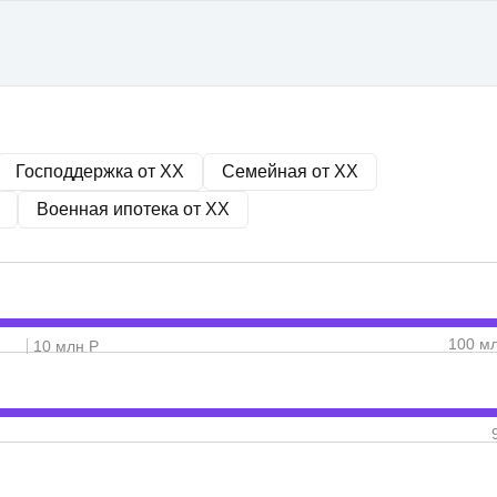
Господдержка от
XX
Семейная от
XX
Военная ипотека от
XX
100 м
10 млн Р