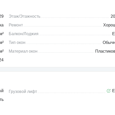
29
Этаж/Этажность
20
ка
Ремонт
Хоро
м²
Балкон/Лоджия
Е
м²
Тип окон
Обыч
м²
Материал окон
Пластико
24
ый
Е
Грузовой лифт
ть