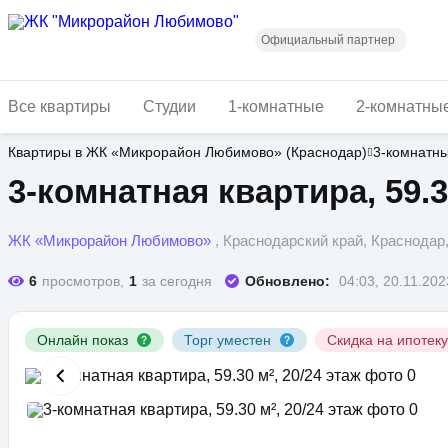
Перейти
к
основному
Официальный партнер
содержанию
Все квартиры
Студии
1-комнатные
2-комнатны
Квартиры в ЖК «Микрорайон Любимово» (Краснодар)
3-комнатн
3-комнатная квартира, 59.3
ЖК «Микрорайон Любимово»
, Краснодарский край, Краснода
6
просмотров,
1
за сегодня
Обновлено:
04:03, 20.11.202
Онлайн показ
Торг уместен
Скидка на ипотек