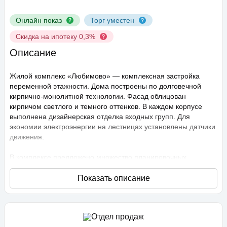
Онлайн показ
Торг уместен
Скидка на ипотеку 0,3%
Описание
Жилой комплекс «Любимово» — комплексная застройка
переменной этажности. Дома построены по долговечной
кирпично-монолитной технологии. Фасад облицован
кирпичом светлого и темного оттенков. В каждом корпусе
выполнена дизайнерская отделка входных групп. Для
экономии электроэнергии на лестницах установлены датчики
движения.
В комплексе предложено множество планировочных
решений: в наличии квартиры, как классического типа, так и
европланировки. Они сдаются с подчистовой отделкой,
высота потолков составляет 2,75 метра. В квартирах
спроектированы стандартные, увеличенные и панорамные
окна.