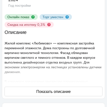
Год постройки
Онлайн показ
Торг уместен
Скидка на ипотеку 0,3%
Описание
Жилой комплекс «Любимово» — комплексная застройка
переменной этажности. Дома построены по долговечной
кирпично-монолитной технологии. Фасад облицован
кирпичом светлого и темного оттенков. В каждом корпусе
выполнена дизайнерская отделка входных групп. Для
экономии электроэнергии на лестницах установлены датчики
движения.
В комплексе предложено множество планировочных
решений: в наличии квартиры, как классического типа, так и
европланировки. Они сдаются с подчистовой отделкой,
высота потолков составляет 2,75 метра. В квартирах
спроектированы стандартные, увеличенные и панорамные
окна.