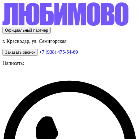
Перейти
к
основному
содержанию
Официальный партнер
г. Краснодар, ул. Семигорская
+7 (938) 475-54-69
Заказать звонок
Написать: