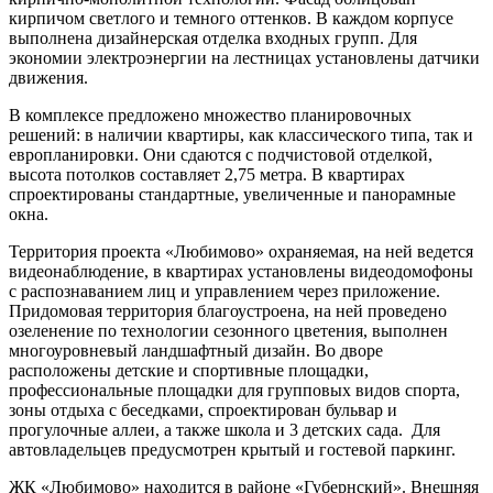
кирпичом светлого и темного оттенков. В каждом корпусе
выполнена дизайнерская отделка входных групп. Для
экономии электроэнергии на лестницах установлены датчики
движения.
В комплексе предложено множество планировочных
решений: в наличии квартиры, как классического типа, так и
европланировки. Они сдаются с подчистовой отделкой,
высота потолков составляет 2,75 метра. В квартирах
спроектированы стандартные, увеличенные и панорамные
окна.
Территория проекта «Любимово» охраняемая, на ней ведется
видеонаблюдение, в квартирах установлены видеодомофоны
с распознаванием лиц и управлением через приложение.
Придомовая территория благоустроена, на ней проведено
озеленение по технологии сезонного цветения, выполнен
многоуровневый ландшафтный дизайн. Во дворе
расположены детские и спортивные площадки,
профессиональные площадки для групповых видов спорта,
зоны отдыха с беседками, спроектирован бульвар и
прогулочные аллеи, а также школа и 3 детских сада. Для
автовладельцев предусмотрен крытый и гостевой паркинг.
ЖК «Любимово» находится в районе «Губернский». Внешняя