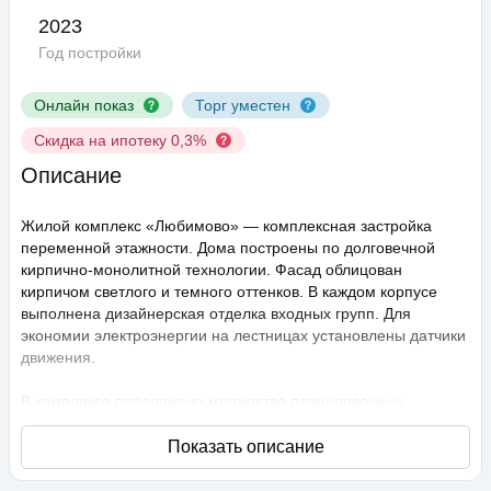
2023
Год постройки
Онлайн показ
Торг уместен
Скидка на ипотеку 0,3%
Описание
Жилой комплекс «Любимово» — комплексная застройка
переменной этажности. Дома построены по долговечной
кирпично-монолитной технологии. Фасад облицован
кирпичом светлого и темного оттенков. В каждом корпусе
выполнена дизайнерская отделка входных групп. Для
экономии электроэнергии на лестницах установлены датчики
движения.
В комплексе предложено множество планировочных
решений: в наличии квартиры, как классического типа, так и
европланировки. Они сдаются с подчистовой отделкой,
высота потолков составляет 2,75 метра. В квартирах
спроектированы стандартные, увеличенные и панорамные