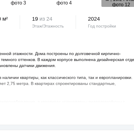
0 м²
19
из 24
2024
Этаж/Этажность
Год постройки
нной этажности. Дома построены по долговечной кирпично-
 темного оттенков. В каждом корпусе выполнена дизайнерская отд
тановлены датчики движения.
аличии квартиры, как классического типа, так и европланировки.
яет 2,75 метра. В квартирах спроектированы стандартные,
 видеонаблюдение, в квартирах установлены видеодомофоны с
овая территория благоустроена, на ней проведено озеленение по
ндшафтный дизайн. Во дворе расположены детские и спортивные
порта, зоны отдыха с беседками, спроектирован бульвар и
владельцев предусмотрен крытый и гостевой паркинг.