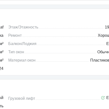
af
Этаж/Этажность
19
ка
Ремонт
Хоро
м²
Балкон/Лоджия
Е
м²
Тип окон
Обыч
м²
Материал окон
Пластико
24
ый
Е
Грузовой лифт
ть