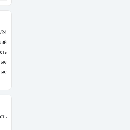
/24
ший
сть
ные
вые
сть