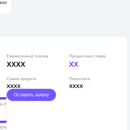
ано
Ежемесячный платеж
Процентная ставка
XXXX
XX
Сумма кредита
Переплата
XXXX
XXXX
Оставить заявку
лн Р
90%