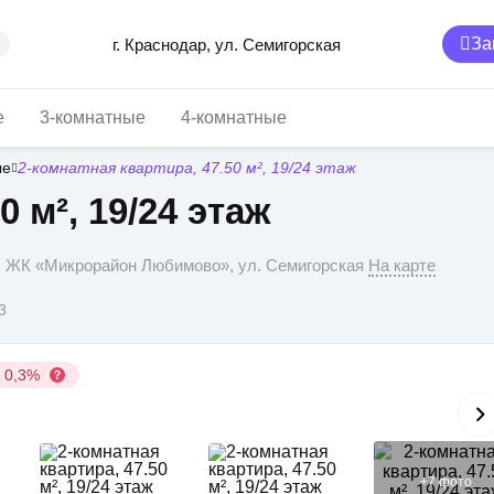
За
г. Краснодар, ул. Семигорская
е
3-комнатные
4-комнатные
ые
2-комнатная квартира, 47.50 м², 19/24 этаж
0 м², 19/24 этаж
р, ЖК «Микрорайон Любимово», ул. Семигорская
На карте
3
у 0,3%
+
7
фото