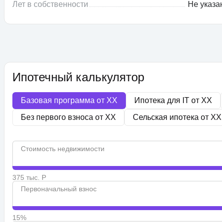
Лет в собственности
Не указа
Ипотечный калькулятор
Базовая программа от
XX
Ипотека для IT от
XX
Без первого взноса от
XX
Сельская ипотека от
XX
Стоимость недвижимости
375 тыс. Р
Первоначальный взнос
15%