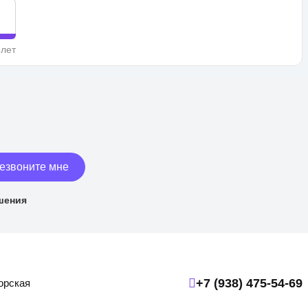
 лет
езвоните мне
шения
+7 (938) 475-54-69
горская