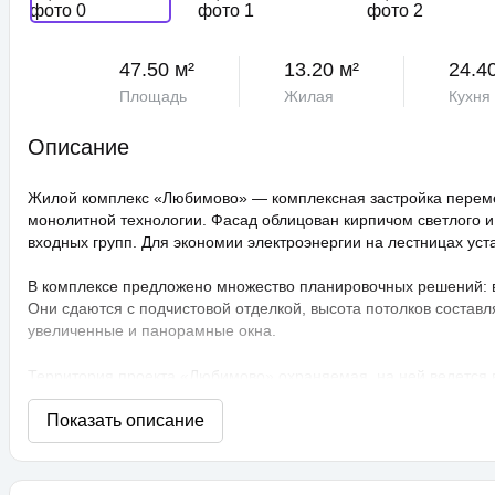
47.50 м²
13.20 м²
24.4
Площадь
Жилая
Кухня
Описание
Жилой комплекс «Любимово» — комплексная застройка переме
монолитной технологии. Фасад облицован кирпичом светлого и
входных групп. Для экономии электроэнергии на лестницах ус
В комплексе предложено множество планировочных решений: в н
Они сдаются с подчистовой отделкой, высота потолков составл
увеличенные и панорамные окна.
Территория проекта «Любимово» охраняемая, на ней ведется
распознаванием лиц и управлением через приложение. Придом
технологии сезонного цветения, выполнен многоуровневый ла
площадки, профессиональные площадки для групповых видов с
прогулочные аллеи, а также школа и 3 детских сада. Для авто