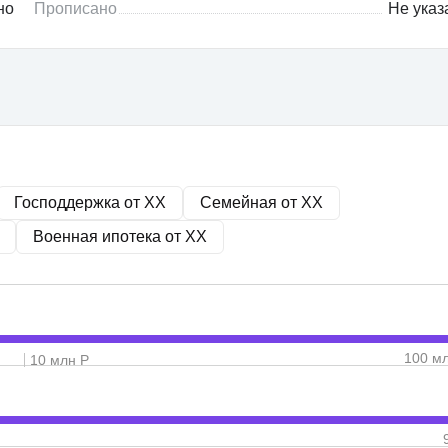
но
Прописано
Не указ
Господдержка от
XX
Семейная от
XX
Военная ипотека от
XX
100 м
10 млн Р