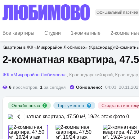
Перейти
к
основному
Официальный партнер
содержанию
Все квартиры
Студии
1-комнатные
2-комнатны
Квартиры в ЖК «Микрорайон Любимово» (Краснодар)
2-комнатн
2-комнатная квартира, 47.5
ЖК «Микрорайон Любимово»
, Краснодарский край, Краснода
6
просмотров,
1
за сегодня
Обновлено:
04:03, 20.11.202
Онлайн показ
Торг уместен
Скидка на ипотек