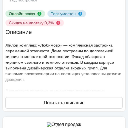
Год постройки
Онлайн показ
Торг уместен
Скидка на ипотеку 0,3%
Описание
Жилой комплекс «Любимово» — комплексная застройка
переменной этажности. Дома построены по долговечной
кирпично-монолитной технологии. Фасад облицован
кирпичом светлого и темного оттенков. В каждом корпусе
выполнена дизайнерская отделка входных групп. Для
экономии электроэнергии на лестницах установлены датчики
движения.
В комплексе предложено множество планировочных
решений: в наличии квартиры, как классического типа, так и
европланировки. Они сдаются с подчистовой отделкой,
высота потолков составляет 2,75 метра. В квартирах
спроектированы стандартные, увеличенные и панорамные
окна.