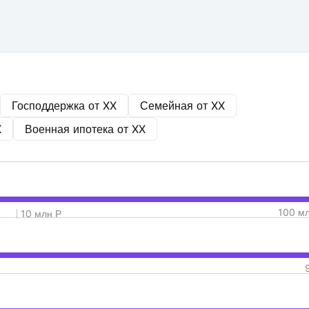
Господдержка от
XX
Семейная от
XX
X
Военная ипотека от
XX
100 м
10 млн Р