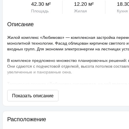
42.30 м²
12.20 м²
18.30
Площадь
Жилая
Кухня
Описание
Жилой комплекс «Любимово» — комплексная застройка переме
монолитной технологии. Фасад облицован кирпичом светлого и
входных групп. Для экономии электроэнергии на лестницах ус
В комплексе предложено множество планировочных решений: в н
Они сдаются с подчистовой отделкой, высота потолков составл
увеличенные и панорамные окна.
Территория проекта «Любимово» охраняемая, на ней ведется
распознаванием лиц и управлением через приложение. Придом
технологии сезонного цветения, выполнен многоуровневый ла
площадки, профессиональные площадки для групповых видов с
прогулочные аллеи, а также школа и 3 детских сада. Для авто
ЖК «Любимово» находится в районе «Губернский». Внешняя инф
Расположение
магазины, поликлиника, салоны красоты. До центра Краснодар