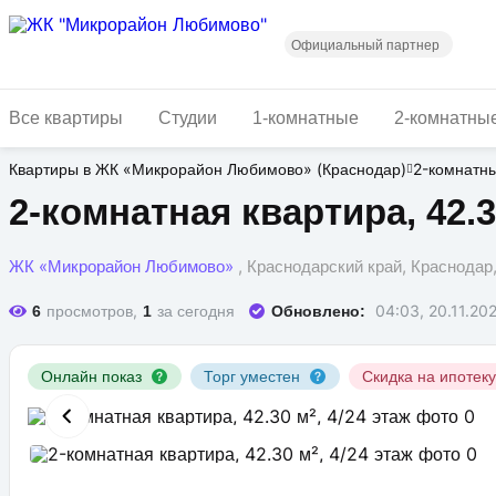
Перейти
к
основному
Официальный партнер
содержанию
Все квартиры
Студии
1-комнатные
2-комнатны
Квартиры в ЖК «Микрорайон Любимово» (Краснодар)
2-комнатн
2-комнатная квартира, 42.30
ЖК «Микрорайон Любимово»
, Краснодарский край, Краснода
просмотров,
за сегодня
04:03, 20.11.20
6
1
Обновлено:
Онлайн показ
Торг уместен
Скидка на ипотек