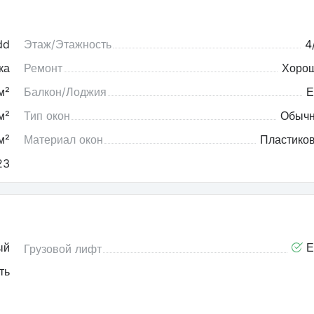
dd
Этаж/Этажность
4
ка
Ремонт
Хоро
м²
Балкон/Лоджия
Е
м²
Тип окон
Обыч
м²
Материал окон
Пластико
23
ый
Е
Грузовой лифт
ть