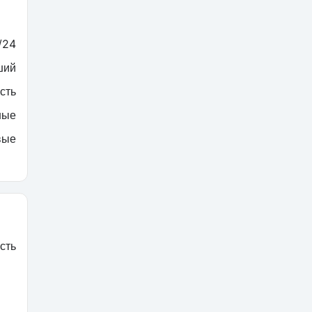
/24
ший
сть
ные
вые
сть