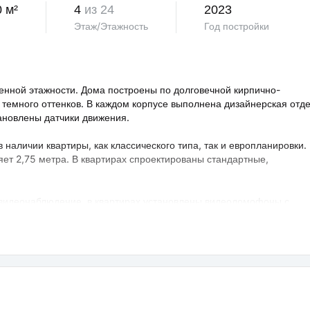
 м²
4
из 24
2023
Этаж/Этажность
Год постройки
нной этажности. Дома построены по долговечной кирпично-
 темного оттенков. В каждом корпусе выполнена дизайнерская отд
тановлены датчики движения.
аличии квартиры, как классического типа, так и европланировки.
яет 2,75 метра. В квартирах спроектированы стандартные,
 видеонаблюдение, в квартирах установлены видеодомофоны с
овая территория благоустроена, на ней проведено озеленение по
ндшафтный дизайн. Во дворе расположены детские и спортивные
порта, зоны отдыха с беседками, спроектирован бульвар и
владельцев предусмотрен крытый и гостевой паркинг.
раструктура развита, в пешей доступности: школа, детский сад,
а — 25 минут транспортом.