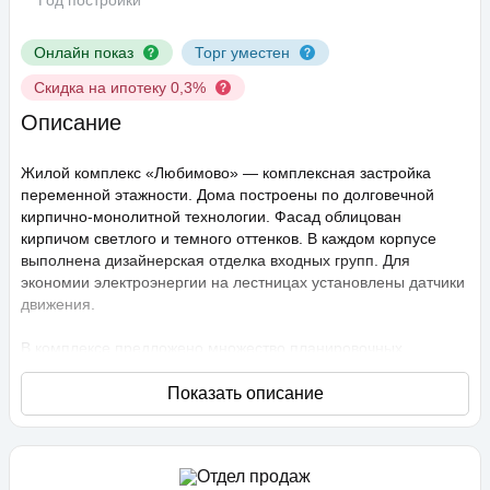
Год постройки
Онлайн показ
Торг уместен
Скидка на ипотеку 0,3%
Описание
Жилой комплекс «Любимово» — комплексная застройка
переменной этажности. Дома построены по долговечной
кирпично-монолитной технологии. Фасад облицован
кирпичом светлого и темного оттенков. В каждом корпусе
выполнена дизайнерская отделка входных групп. Для
экономии электроэнергии на лестницах установлены датчики
движения.
В комплексе предложено множество планировочных
решений: в наличии квартиры, как классического типа, так и
европланировки. Они сдаются с подчистовой отделкой,
высота потолков составляет 2,75 метра. В квартирах
спроектированы стандартные, увеличенные и панорамные
окна.