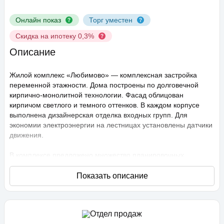
Онлайн показ
Торг уместен
Скидка на ипотеку 0,3%
Описание
Жилой комплекс «Любимово» — комплексная застройка
переменной этажности. Дома построены по долговечной
кирпично-монолитной технологии. Фасад облицован
кирпичом светлого и темного оттенков. В каждом корпусе
выполнена дизайнерская отделка входных групп. Для
экономии электроэнергии на лестницах установлены датчики
движения.
В комплексе предложено множество планировочных
решений: в наличии квартиры, как классического типа, так и
европланировки. Они сдаются с подчистовой отделкой,
высота потолков составляет 2,75 метра. В квартирах
спроектированы стандартные, увеличенные и панорамные
окна.