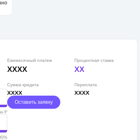
ано
Ежемесячный платеж
Процентная ставка
XXXX
XX
Сумма кредита
Переплата
XXXX
XXXX
Оставить заявку
лн Р
90%