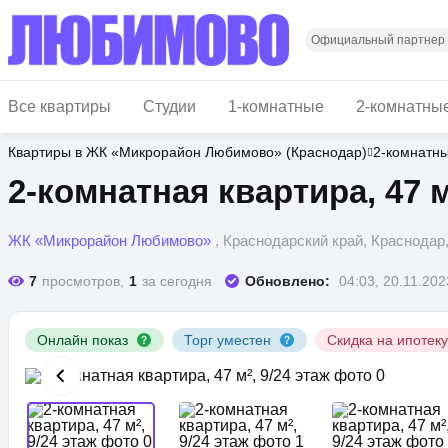
Перейти
к
основному
Официальный партнер
содержанию
Все квартиры
Студии
1-комнатные
2-комнатны
Квартиры в ЖК «Микрорайон Любимово» (Краснодар)
2-комнатн
2-комнатная квартира, 47 м
ЖК «Микрорайон Любимово»
, Краснодарский край, Краснода
7
просмотров,
1
за сегодня
Обновлено:
04:03, 20.11.202
Онлайн показ
Торг уместен
Скидка на ипотек