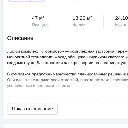
47 м²
13.20 м²
24.10
Площадь
Жилая
Кухня
Описание
Жилой комплекс «Любимово» — комплексная застройка переме
монолитной технологии. Фасад облицован кирпичом светлого и
входных групп. Для экономии электроэнергии на лестницах ус
В комплексе предложено множество планировочных решений: в н
Они сдаются с подчистовой отделкой, высота потолков составл
увеличенные и панорамные окна.
Территория проекта «Любимово» охраняемая, на ней ведется
распознаванием лиц и управлением через приложение. Придом
технологии сезонного цветения, выполнен многоуровневый ла
площадки, профессиональные площадки для групповых видов с
прогулочные аллеи, а также школа и 3 детских сада. Для авто