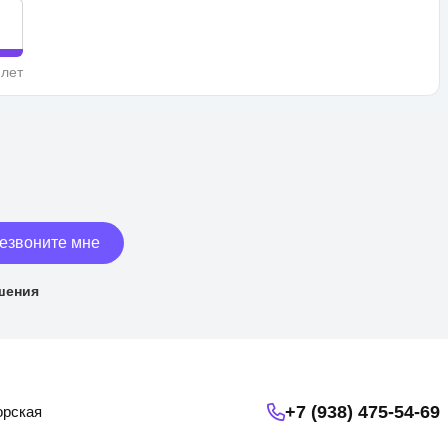
 лет
езвоните мне
шения
+7 (938) 475-54-69
орская