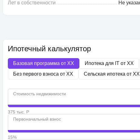
Лет в собственности
Не указа
Ипотечный калькулятор
Базовая программа от
XX
Ипотека для IT от
XX
Без первого взноса от
XX
Сельская ипотека от
XX
Стоимость недвижимости
375 тыс. Р
Первоначальный взнос
15%