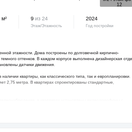
 м²
9
из 24
2024
Этаж/Этажность
Год постройки
нной этажности. Дома построены по долговечной кирпично-
 темного оттенков. В каждом корпусе выполнена дизайнерская отд
тановлены датчики движения.
аличии квартиры, как классического типа, так и европланировки.
яет 2,75 метра. В квартирах спроектированы стандартные,
 видеонаблюдение, в квартирах установлены видеодомофоны с
овая территория благоустроена, на ней проведено озеленение по
ндшафтный дизайн. Во дворе расположены детские и спортивные
порта, зоны отдыха с беседками, спроектирован бульвар и
владельцев предусмотрен крытый и гостевой паркинг.