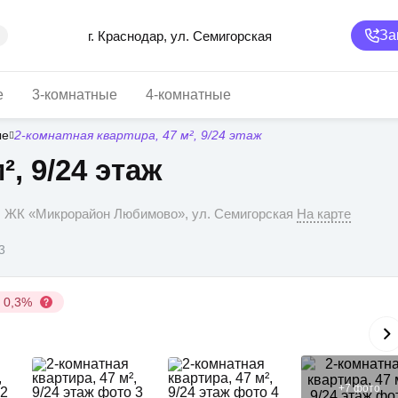
За
г. Краснодар, ул. Семигорская
е
3-комнатные
4-комнатные
ые
2-комнатная квартира, 47 м², 9/24 этаж
², 9/24 этаж
р, ЖК «Микрорайон Любимово», ул. Семигорская
На карте
3
у 0,3%
+
7
фото