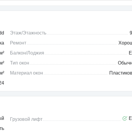
dd
Этаж/Этажность
9
ка
Ремонт
Хоро
м²
Балкон/Лоджия
Е
м²
Тип окон
Обыч
м²
Материал окон
Пластико
24
ый
Е
Грузовой лифт
ть