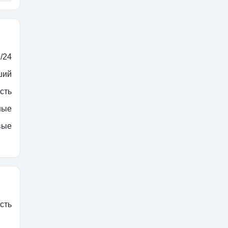
/24
ший
сть
ные
вые
сть