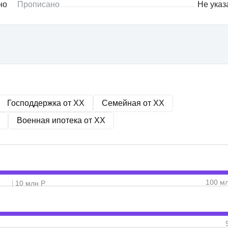
но
Прописано
Не указ
Господдержка от
XX
Семейная от
XX
Военная ипотека от
XX
100 м
10 млн Р