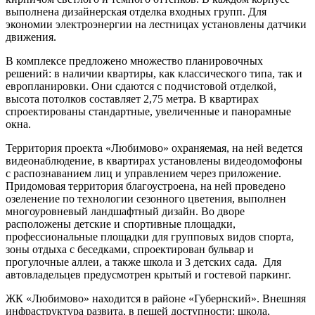
выполнена дизайнерская отделка входных групп. Для
экономии электроэнергии на лестницах установлены датчики
движения.
В комплексе предложено множество планировочных
решений: в наличии квартиры, как классического типа, так и
европланировки. Они сдаются с подчистовой отделкой,
высота потолков составляет 2,75 метра. В квартирах
спроектированы стандартные, увеличенные и панорамные
окна.
Территория проекта «Любимово» охраняемая, на ней ведется
видеонаблюдение, в квартирах установлены видеодомофоны
с распознаванием лиц и управлением через приложение.
Придомовая территория благоустроена, на ней проведено
озеленение по технологии сезонного цветения, выполнен
многоуровневый ландшафтный дизайн. Во дворе
расположены детские и спортивные площадки,
профессиональные площадки для групповых видов спорта,
зоны отдыха с беседками, спроектирован бульвар и
прогулочные аллеи, а также школа и 3 детских сада. Для
автовладельцев предусмотрен крытый и гостевой паркинг.
ЖК «Любимово» находится в районе «Губернский». Внешняя
инфраструктура развита, в пешей доступности: школа,