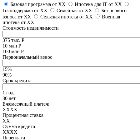
Базовая программа от
XX
Ипотека для IT от
XX
Господдержка от
XX
Семейная от
XX
Без первого
взноса от
XX
Сельская ипотека от
XX
Военная
ипотека от
XX
Стоимость недвижимости
375 тыс. Р
10 млн Р
100 млн Р
Первоначальный взнос
15%
90%
Срок кредита
1 год
30 лет
Ежемесячный платеж
XXXX
Процентная ставка
XX
Сумма кредита
XXXX
Переплата