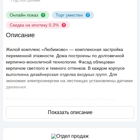
Год постройки
Онлайн показ
Торг уместен
Скидка на ипотеку 0,3%
Описание
Жилой комплекс «Любимово» — комплексная застройка
переменной этажности. Дома построены по долговечной
кирпично-монолитной технологии. Фасад облицован
кирпичом светлого и темного оттенков. В каждом корпусе
выполнена дизайнерская отделка входных групп. Для
экономии электроэнергии на лестницах установлены датчики
движения.
В комплексе предложено множество планировочных
решений: в наличии квартиры, как классического типа, так и
европланировки. Они сдаются с подчистовой отделкой,
высота потолков составляет 2,75 метра. В квартирах
спроектированы стандартные, увеличенные и панорамные
окна.