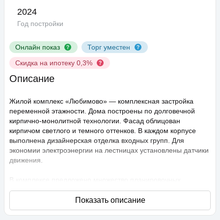
2024
Год постройки
Онлайн показ
Торг уместен
Скидка на ипотеку 0,3%
Описание
Жилой комплекс «Любимово» — комплексная застройка
переменной этажности. Дома построены по долговечной
кирпично-монолитной технологии. Фасад облицован
кирпичом светлого и темного оттенков. В каждом корпусе
выполнена дизайнерская отделка входных групп. Для
экономии электроэнергии на лестницах установлены датчики
движения.
В комплексе предложено множество планировочных
решений: в наличии квартиры, как классического типа, так и
европланировки. Они сдаются с подчистовой отделкой,
высота потолков составляет 2,75 метра. В квартирах
спроектированы стандартные, увеличенные и панорамные