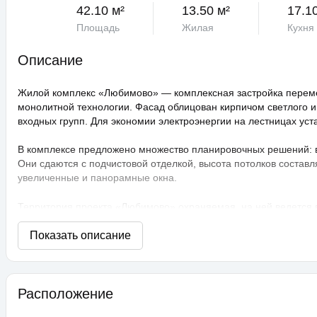
42.10 м²
13.50 м²
17.1
Площадь
Жилая
Кухня
Описание
Жилой комплекс «Любимово» — комплексная застройка переме
монолитной технологии. Фасад облицован кирпичом светлого и
входных групп. Для экономии электроэнергии на лестницах ус
В комплексе предложено множество планировочных решений: в н
Они сдаются с подчистовой отделкой, высота потолков составл
увеличенные и панорамные окна.
Территория проекта «Любимово» охраняемая, на ней ведется
распознаванием лиц и управлением через приложение. Придом
технологии сезонного цветения, выполнен многоуровневый ла
площадки, профессиональные площадки для групповых видов с
прогулочные аллеи, а также школа и 3 детских сада. Для авто
ЖК «Любимово» находится в районе «Губернский». Внешняя инф
Расположение
магазины, поликлиника, салоны красоты. До центра Краснодар