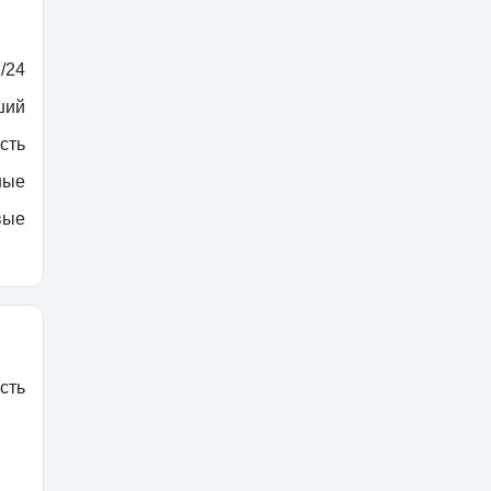
/24
ший
сть
ные
вые
сть