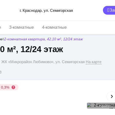
За
г. Краснодар, ул. Семигорская
е
3-комнатные
4-комнатные
ые
2-комнатная квартира, 42.10 м², 12/24 этаж
0 м², 12/24 этаж
р, ЖК «Микрорайон Любимово», ул. Семигорская
На карте
3
у 0,3%
+
фото