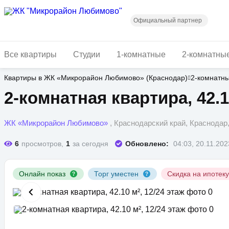
Перейти
к
основному
Официальный партнер
содержанию
Все квартиры
Студии
1-комнатные
2-комнатны
Квартиры в ЖК «Микрорайон Любимово» (Краснодар)
2-комнатн
2-комнатная квартира, 42.1
ЖК «Микрорайон Любимово»
, Краснодарский край, Краснода
6
просмотров,
1
за сегодня
Обновлено:
04:03, 20.11.202
Онлайн показ
Торг уместен
Скидка на ипотек