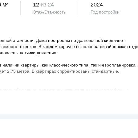
0 м²
12
из 24
2024
Этаж/Этажность
Год постройки
нной этажности. Дома построены по долговечной кирпично-
 темного оттенков. В каждом корпусе выполнена дизайнерская отд
тановлены датчики движения.
аличии квартиры, как классического типа, так и европланировки.
яет 2,75 метра. В квартирах спроектированы стандартные,
 видеонаблюдение, в квартирах установлены видеодомофоны с
овая территория благоустроена, на ней проведено озеленение по
ндшафтный дизайн. Во дворе расположены детские и спортивные
порта, зоны отдыха с беседками, спроектирован бульвар и
владельцев предусмотрен крытый и гостевой паркинг.
раструктура развита, в пешей доступности: школа, детский сад,
а — 25 минут транспортом.