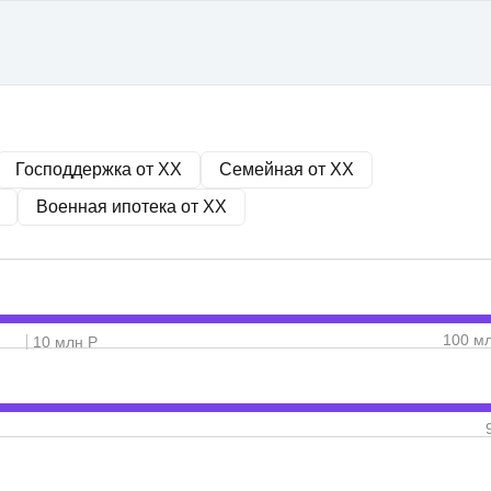
Господдержка от
XX
Семейная от
XX
Военная ипотека от
XX
100 м
10 млн Р