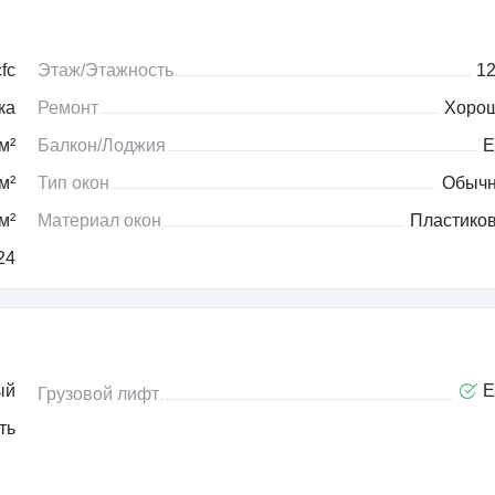
fc
Этаж/Этажность
12
ка
Ремонт
Хоро
м²
Балкон/Лоджия
Е
м²
Тип окон
Обыч
м²
Материал окон
Пластико
24
ый
Е
Грузовой лифт
ть