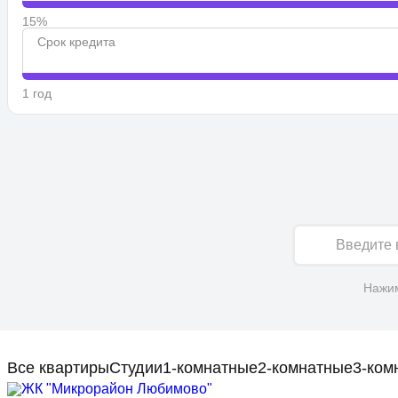
15%
Срок кредита
1 год
Имя
Нажим
Все квартиры
Студии
1-комнатные
2-комнатные
3-ком