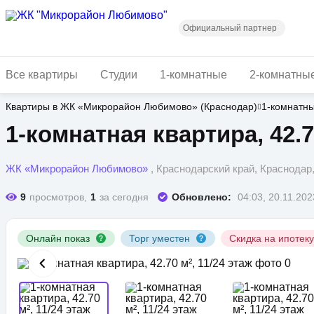
Перейти
к
основному
Официальный партнер
содержанию
Все квартиры
Студии
1-комнатные
2-комнатны
Квартиры в ЖК «Микрорайон Любимово» (Краснодар)
1-комнатн
1-комнатная квартира, 42.70
ЖК «Микрорайон Любимово»
, Краснодарский край, Краснода
9
просмотров,
1
за сегодня
Обновлено:
04:03, 20.11.202
Онлайн показ
Торг уместен
Скидка на ипотек