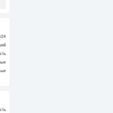
/24
ший
сть
ные
вые
сть