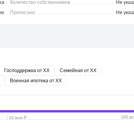
жа
Количество собственников
Не указ
но
Прописано
Не указ
Господдержка от
XX
Семейная от
XX
Военная ипотека от
XX
100 м
10 млн Р