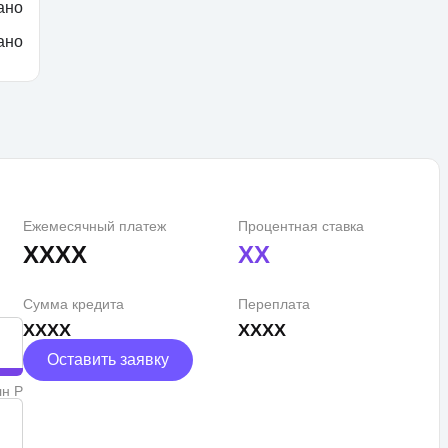
ано
ано
Ежемесячный платеж
Процентная ставка
XXXX
XX
Сумма кредита
Переплата
XXXX
XXXX
Оставить заявку
лн Р