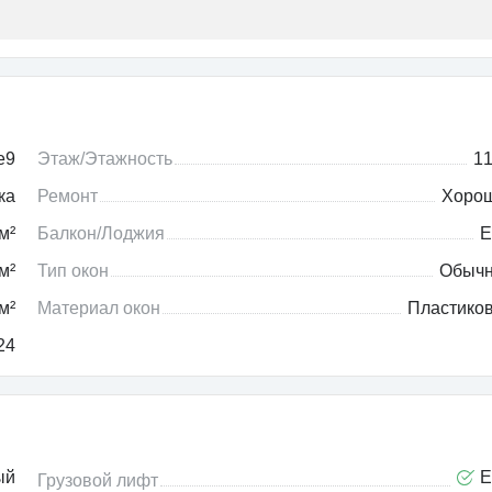
e9
Этаж/Этажность
11
ка
Ремонт
Хоро
м²
Балкон/Лоджия
Е
м²
Тип окон
Обыч
м²
Материал окон
Пластико
24
ый
Е
Грузовой лифт