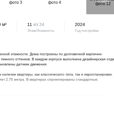
+
7
фото
0 м²
11
из 24
2024
Этаж/Этажность
Год постройки
нной этажности. Дома построены по долговечной кирпично-
 темного оттенков. В каждом корпусе выполнена дизайнерская отд
тановлены датчики движения.
аличии квартиры, как классического типа, так и европланировки.
яет 2,75 метра. В квартирах спроектированы стандартные,
 видеонаблюдение, в квартирах установлены видеодомофоны с
овая территория благоустроена, на ней проведено озеленение по
ндшафтный дизайн. Во дворе расположены детские и спортивные
порта, зоны отдыха с беседками, спроектирован бульвар и