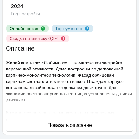
2024
Год постройки
Онлайн показ
Торг уместен
Скидка на ипотеку 0,3%
Описание
Жилой комплекс «Любимово» — комплексная застройка
переменной этажности. Дома построены по долговечной
кирпично-монолитной технологии. Фасад облицован
кирпичом светлого и темного оттенков. В каждом корпусе
выполнена дизайнерская отделка входных групп. Для
экономии электроэнергии на лестницах установлены датчики
движения.
В комплексе предложено множество планировочных
решений: в наличии квартиры, как классического типа, так и
европланировки. Они сдаются с подчистовой отделкой,
высота потолков составляет 2,75 метра. В квартирах
спроектированы стандартные, увеличенные и панорамные