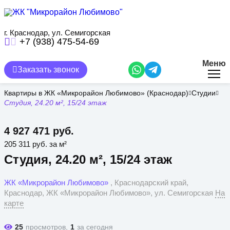
Перейти
к
основному
содержанию
г. Краснодар, ул. Семигорская
+7 (938) 475-54-69
Меню
Заказать звонок
Квартиры в ЖК «Микрорайон Любимово» (Краснодар)
Студии
Студия, 24.20 м², 15/24 этаж
4 927 471 руб.
205 311 руб. за м²
Студия, 24.20 м², 15/24 этаж
ЖК «Микрорайон Любимово»
, Краснодарский край,
Краснодар, ЖК «Микрорайон Любимово», ул. Семигорская
На
карте
25
просмотров,
1
за сегодня