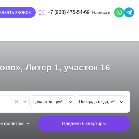
казать звонок
+7 (938) 475-54-69
Написать:
о», Литер 1, участок 16
а
Цена от-до, руб.
Площадь от-до, м²
е фильтры
Найдено
6
квартиры