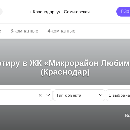
За
г. Краснодар, ул. Семигорская
е
3-комнатные
4-комнатные
ртиру в ЖК «Микрорайон Любимов
(Краснодар)
Тип объекта
1
выбран
Вс