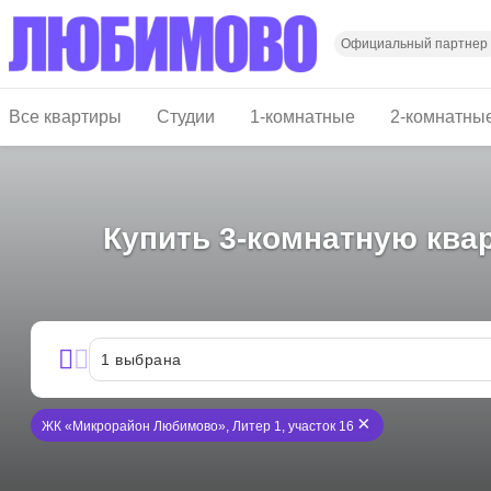
Перейти
к
основному
Официальный партнер
содержанию
Все квартиры
Студии
1-комнатные
2-комнатны
Купить 3-комнатную ква
1
выбрана
×
ЖК «Микрорайон Любимово», Литер 1, участок 16