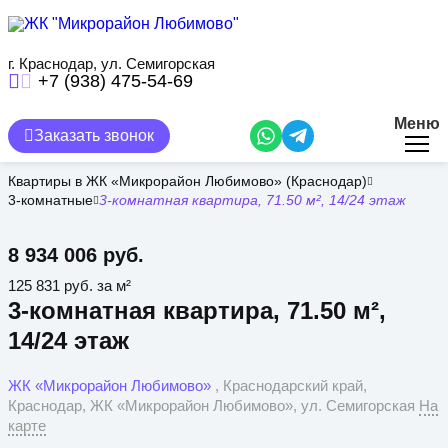
Перейти
к
основному
содержанию
г. Краснодар, ул. Семигорская
+7 (938) 475-54-69
Меню
Заказать звонок
Квартиры в ЖК «Микрорайон Любимово» (Краснодар)
3-комнатные
3-комнатная квартира, 71.50 м², 14/24 этаж
8 934 006 руб.
125 831 руб. за м²
3-комнатная квартира, 71.50 м²,
14/24 этаж
ЖК «Микрорайон Любимово»
, Краснодарский край,
Краснодар, ЖК «Микрорайон Любимово», ул. Семигорская
На
карте