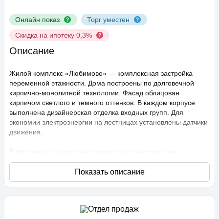
Онлайн показ
Торг уместен
Скидка на ипотеку 0,3%
Описание
Жилой комплекс «Любимово» — комплексная застройка
переменной этажности. Дома построены по долговечной
кирпично-монолитной технологии. Фасад облицован
кирпичом светлого и темного оттенков. В каждом корпусе
выполнена дизайнерская отделка входных групп. Для
экономии электроэнергии на лестницах установлены датчики
движения.
В комплексе предложено множество планировочных
решений: в наличии квартиры, как классического типа, так и
европланировки. Они сдаются с подчистовой отделкой,
высота потолков составляет 2,75 метра. В квартирах
спроектированы стандартные, увеличенные и панорамные
окна.