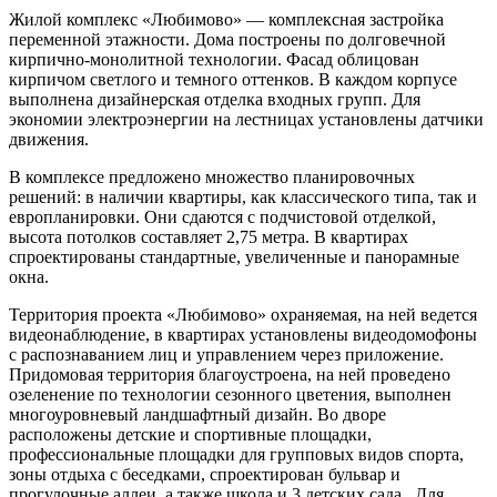
Жилой комплекс «Любимово» — комплексная застройка
переменной этажности. Дома построены по долговечной
кирпично-монолитной технологии. Фасад облицован
кирпичом светлого и темного оттенков. В каждом корпусе
выполнена дизайнерская отделка входных групп. Для
экономии электроэнергии на лестницах установлены датчики
движения.
В комплексе предложено множество планировочных
решений: в наличии квартиры, как классического типа, так и
европланировки. Они сдаются с подчистовой отделкой,
высота потолков составляет 2,75 метра. В квартирах
спроектированы стандартные, увеличенные и панорамные
окна.
Территория проекта «Любимово» охраняемая, на ней ведется
видеонаблюдение, в квартирах установлены видеодомофоны
с распознаванием лиц и управлением через приложение.
Придомовая территория благоустроена, на ней проведено
озеленение по технологии сезонного цветения, выполнен
многоуровневый ландшафтный дизайн. Во дворе
расположены детские и спортивные площадки,
профессиональные площадки для групповых видов спорта,
зоны отдыха с беседками, спроектирован бульвар и
прогулочные аллеи, а также школа и 3 детских сада. Для