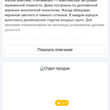
Жилой комплекс «Любимово» — комплексная застройка
переменной этажности. Дома построены по долговечной
кирпично-монолитной технологии. Фасад облицован
кирпичом светлого и темного оттенков. В каждом корпусе
выполнена дизайнерская отделка входных групп. Для
экономии электроэнергии на лестницах установлены датчики
движения.
В комплексе предложено множество планировочных
решений: в наличии квартиры, как классического типа, так и
европланировки. Они сдаются с подчистовой отделкой,
высота потолков составляет 2,75 метра. В квартирах
спроектированы стандартные, увеличенные и панорамные
окна.
Территория проекта «Любимово» охраняемая, на ней
ведется видеонаблюдение, в квартирах установлены
видеодомофоны с распознаванием лиц и управлением через
приложение. Придомовая территория благоустроена, на ней
проведено озеленение по технологии сезонного цветения,
выполнен многоуровневый ландшафтный дизайн. Во дворе
5.0
расположены детские и спортивные площадки,
профессиональные площадки для групповых видов спорта,