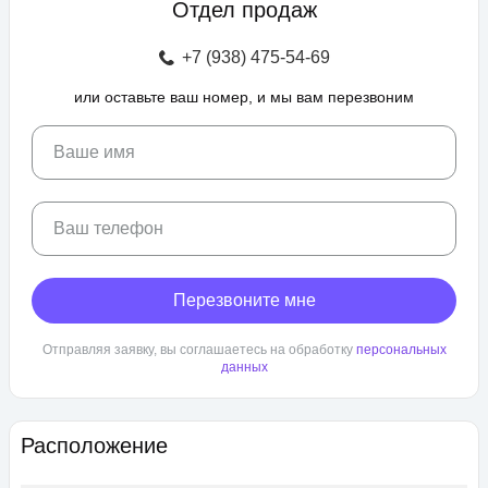
Отдел продаж
зоны отдыха с беседками, спроектирован бульвар и
прогулочные аллеи, а также школа и 3 детских сада. Для
+7 (938) 475-54-69
автовладельцев предусмотрен крытый и гостевой паркинг.
или оставьте ваш номер, и мы вам перезвоним
ЖК «Любимово» находится в районе «Губернский». Внешняя
инфраструктура развита, в пешей доступности: школа,
детский сад, магазины, поликлиника, салоны красоты. До
Ваше имя
центра Краснодара — 25 минут транспортом.
Ваш телефон
Перезвоните мне
Отправляя заявку, вы соглашаетесь на обработку
персональных
данных
Расположение