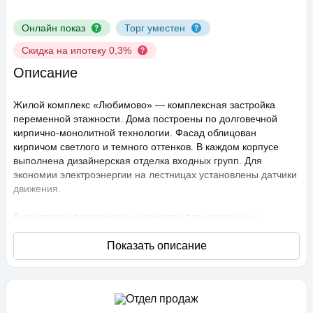
Онлайн показ
Торг уместен
Скидка на ипотеку 0,3%
Описание
Жилой комплекс «Любимово» — комплексная застройка
переменной этажности. Дома построены по долговечной
кирпично-монолитной технологии. Фасад облицован
кирпичом светлого и темного оттенков. В каждом корпусе
выполнена дизайнерская отделка входных групп. Для
экономии электроэнергии на лестницах установлены датчики
движения.
В комплексе предложено множество планировочных
решений: в наличии квартиры, как классического типа, так и
европланировки. Они сдаются с подчистовой отделкой,
высота потолков составляет 2,75 метра. В квартирах
спроектированы стандартные, увеличенные и панорамные
окна.