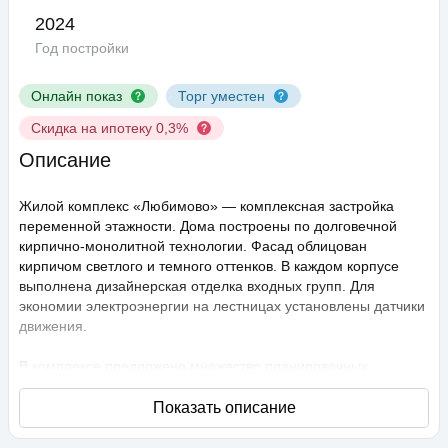
2024
Год постройки
Онлайн показ
Торг уместен
Скидка на ипотеку 0,3%
Описание
Жилой комплекс «Любимово» — комплексная застройка
переменной этажности. Дома построены по долговечной
кирпично-монолитной технологии. Фасад облицован
кирпичом светлого и темного оттенков. В каждом корпусе
выполнена дизайнерская отделка входных групп. Для
экономии электроэнергии на лестницах установлены датчики
движения.
В комплексе предложено множество планировочных
решений: в наличии квартиры, как классического типа, так и
европланировки. Они сдаются с подчистовой отделкой,
высота потолков составляет 2,75 метра. В квартирах
спроектированы стандартные, увеличенные и панорамные