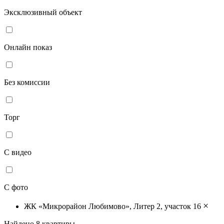
Эксклюзивный объект
Онлайн показ
Без комиссии
Торг
С видео
С фото
×
ЖК «Микрорайон Любимово», Литер 2, участок 16
Найдено
8
квартиры