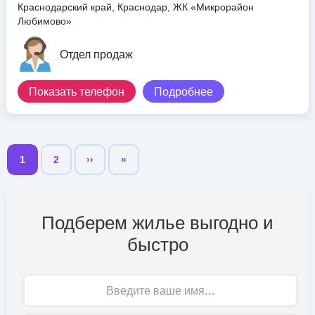
Краснодарский край, Краснодар, ЖК «Микрорайон
Любимово»
Отдел продаж
Показать телефон
Подробнее
1
2
››
»
Текущая
Страница
Последняя
страница
страница
Подберем жилье выгодно и
быстро
Имя