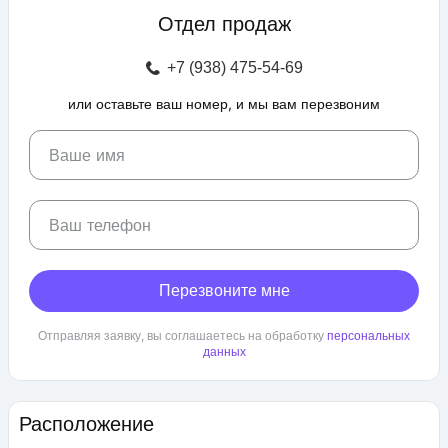
профессиональные площадки для групповых видов спорта,
Отдел продаж
зоны отдыха с беседками, спроектирован бульвар и
прогулочные аллеи, а также школа и 3 детских сада. Для
+7 (938) 475-54-69
автовладельцев предусмотрен крытый и гостевой паркинг.
или оставьте ваш номер, и мы вам перезвоним
ЖК «Любимово» находится в районе «Губернский». Внешняя
инфраструктура развита, в пешей доступности: школа,
детский сад, магазины, поликлиника, салоны красоты. До
Ваше имя
центра Краснодара — 25 минут транспортом.
Ваш телефон
Перезвоните мне
Отправляя заявку, вы соглашаетесь на обработку
персональных
данных
Расположение