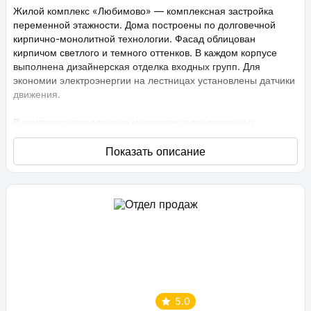
Жилой комплекс «Любимово» — комплексная застройка
переменной этажности. Дома построены по долговечной
кирпично-монолитной технологии. Фасад облицован
кирпичом светлого и темного оттенков. В каждом корпусе
выполнена дизайнерская отделка входных групп. Для
экономии электроэнергии на лестницах установлены датчики
движения.
В комплексе предложено множество планировочных
решений: в наличии квартиры, как классического типа, так и
европланировки. Они сдаются с подчистовой отделкой,
высота потолков составляет 2,75 метра. В квартирах
спроектированы стандартные, увеличенные и панорамные
окна.
Территория проекта «Любимово» охраняемая, на ней
ведется видеонаблюдение, в квартирах установлены
видеодомофоны с распознаванием лиц и управлением через
приложение. Придомовая территория благоустроена, на ней
проведено озеленение по технологии сезонного цветения,
выполнен многоуровневый ландшафтный дизайн. Во дворе
5.0
расположены детские и спортивные площадки,