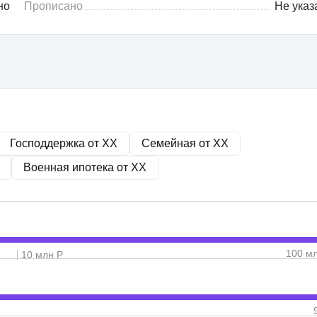
но
Прописано
Не указ
Господдержка от
XX
Семейная от
XX
Военная ипотека от
XX
100 м
10 млн Р