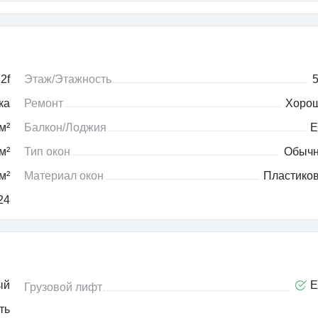
2f
Этаж/Этажность
5
ка
Ремонт
Хоро
м²
Балкон/Лоджия
Е
м²
Тип окон
Обыч
м²
Материал окон
Пластико
24
ый
Е
Грузовой лифт
ть