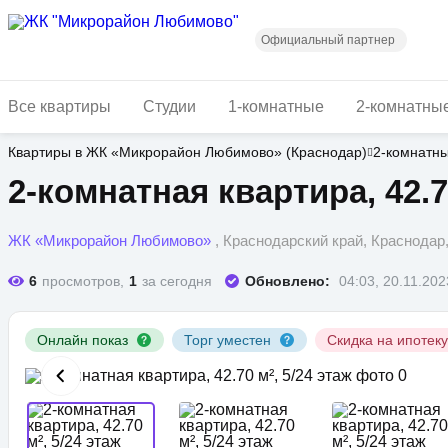
Перейти
к
основному
Официальный партнер
содержанию
Все квартиры
Студии
1-комнатные
2-комнатны
Квартиры в ЖК «Микрорайон Любимово» (Краснодар)
2-комнатн
2-комнатная квартира, 42.70
ЖК «Микрорайон Любимово»
, Краснодарский край, Краснода
6
просмотров,
1
за сегодня
Обновлено:
04:03, 20.11.202
Онлайн показ
Торг уместен
Скидка на ипотек