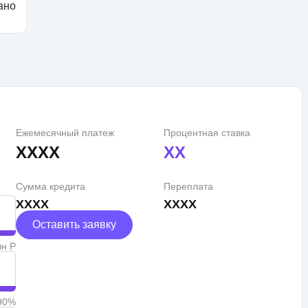
ано
Ежемесячный платеж
Процентная ставка
XXXX
XX
Сумма кредита
Переплата
XXXX
XXXX
Оставить заявку
лн Р
90%