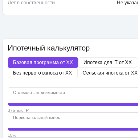
Лет в собственности
Не указа
Ипотечный калькулятор
Базовая программа от
XX
Ипотека для IT от
XX
Без первого взноса от
XX
Сельская ипотека от
XX
Стоимость недвижимости
375 тыс. Р
Первоначальный взнос
15%