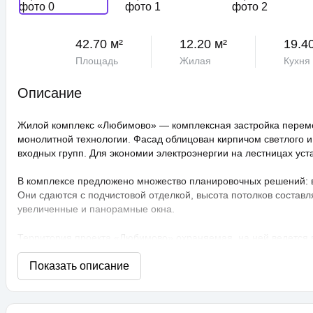
42.70 м²
12.20 м²
19.4
Площадь
Жилая
Кухня
Описание
Жилой комплекс «Любимово» — комплексная застройка переме
монолитной технологии. Фасад облицован кирпичом светлого и
входных групп. Для экономии электроэнергии на лестницах ус
В комплексе предложено множество планировочных решений: в н
Они сдаются с подчистовой отделкой, высота потолков составл
увеличенные и панорамные окна.
Территория проекта «Любимово» охраняемая, на ней ведется
распознаванием лиц и управлением через приложение. Придом
технологии сезонного цветения, выполнен многоуровневый ла
площадки, профессиональные площадки для групповых видов с
прогулочные аллеи, а также школа и 3 детских сада. Для авто