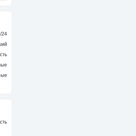
/24
ший
сть
ные
вые
сть