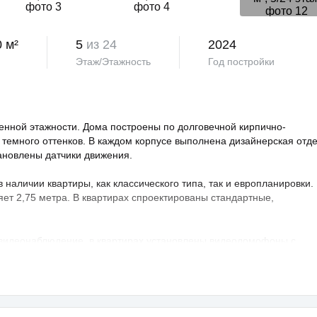
0 м²
5
из 24
2024
Этаж/Этажность
Год постройки
нной этажности. Дома построены по долговечной кирпично-
 темного оттенков. В каждом корпусе выполнена дизайнерская отд
тановлены датчики движения.
аличии квартиры, как классического типа, так и европланировки.
яет 2,75 метра. В квартирах спроектированы стандартные,
 видеонаблюдение, в квартирах установлены видеодомофоны с
овая территория благоустроена, на ней проведено озеленение по
ндшафтный дизайн. Во дворе расположены детские и спортивные
порта, зоны отдыха с беседками, спроектирован бульвар и
владельцев предусмотрен крытый и гостевой паркинг.