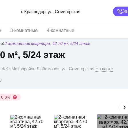
За
г. Краснодар, ул. Семигорская
е
3-комнатные
4-комнатные
ые
2-комнатная квартира, 42.70 м², 5/24 этаж
 м², 5/24 этаж
р, ЖК «Микрорайон Любимово», ул. Семигорская
На карте
3
у 0,3%
+
7
фото