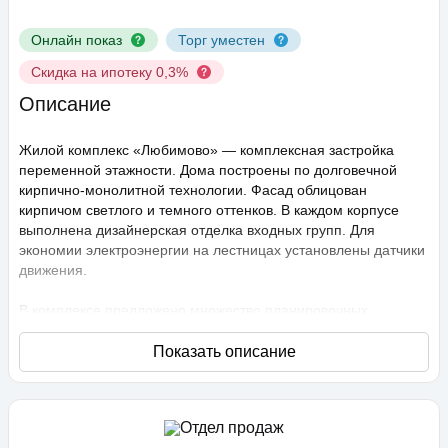
Онлайн показ
Торг уместен
Скидка на ипотеку 0,3%
Описание
Жилой комплекс «Любимово» — комплексная застройка
переменной этажности. Дома построены по долговечной
кирпично-монолитной технологии. Фасад облицован
кирпичом светлого и темного оттенков. В каждом корпусе
выполнена дизайнерская отделка входных групп. Для
экономии электроэнергии на лестницах установлены датчики
движения.
В комплексе предложено множество планировочных
решений: в наличии квартиры, как классического типа, так и
европланировки. Они сдаются с подчистовой отделкой,
высота потолков составляет 2,75 метра. В квартирах
спроектированы стандартные, увеличенные и панорамные
окна.