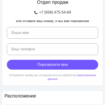
Отдел продаж
зоны отдыха с беседками, спроектирован бульвар и
прогулочные аллеи, а также школа и 3 детских сада. Для
+7 (938) 475-54-69
автовладельцев предусмотрен крытый и гостевой паркинг.
или оставьте ваш номер, и мы вам перезвоним
ЖК «Любимово» находится в районе «Губернский». Внешняя
инфраструктура развита, в пешей доступности: школа,
детский сад, магазины, поликлиника, салоны красоты. До
Ваше имя
центра Краснодара — 25 минут транспортом.
Ваш телефон
Перезвоните мне
Отправляя заявку, вы соглашаетесь на обработку
персональных
данных
Расположение