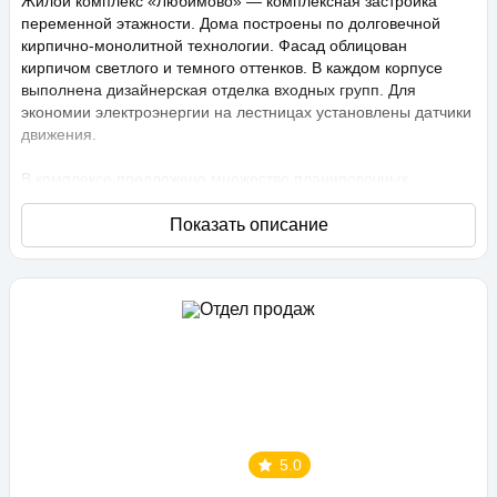
Жилой комплекс «Любимово» — комплексная застройка
переменной этажности. Дома построены по долговечной
кирпично-монолитной технологии. Фасад облицован
кирпичом светлого и темного оттенков. В каждом корпусе
выполнена дизайнерская отделка входных групп. Для
экономии электроэнергии на лестницах установлены датчики
движения.
В комплексе предложено множество планировочных
решений: в наличии квартиры, как классического типа, так и
европланировки. Они сдаются с подчистовой отделкой,
высота потолков составляет 2,75 метра. В квартирах
спроектированы стандартные, увеличенные и панорамные
окна.
Территория проекта «Любимово» охраняемая, на ней
ведется видеонаблюдение, в квартирах установлены
видеодомофоны с распознаванием лиц и управлением через
приложение. Придомовая территория благоустроена, на ней
проведено озеленение по технологии сезонного цветения,
выполнен многоуровневый ландшафтный дизайн. Во дворе
5.0
расположены детские и спортивные площадки,
профессиональные площадки для групповых видов спорта,