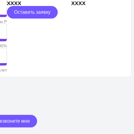
XXXX
XXXX
Оставить заявку
лн Р
90%
 лет
езвоните мне