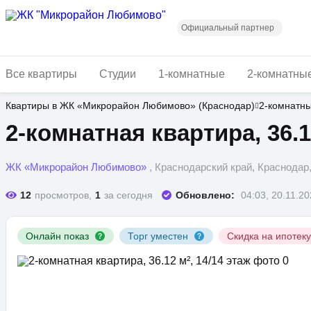
Перейти
к
основному
Официальный партнер
содержанию
Все квартиры
Студии
1-комнатные
2-комнатны
Квартиры в ЖК «Микрорайон Любимово» (Краснодар)
2-комнатн
2-комнатная квартира, 36.1
ЖК «Микрорайон Любимово»
, Краснодарский край, Краснода
12
просмотров,
1
за сегодня
Обновлено:
04:03, 20.11.2
Онлайн показ
Торг уместен
Скидка на ипотек