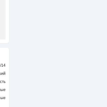
/14
ший
сть
ные
вые