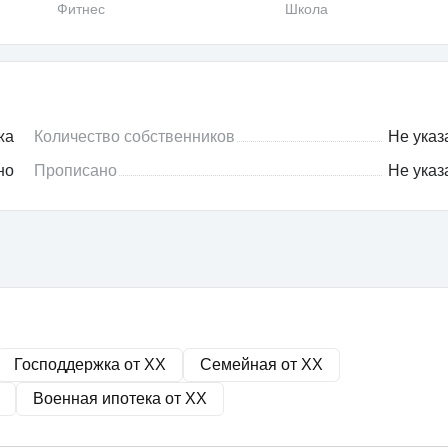
Фитнес
Школа
жа
Количество собственников
Не указ
но
Прописано
Не указ
Господдержка от
XX
Семейная от
XX
Военная ипотека от
XX