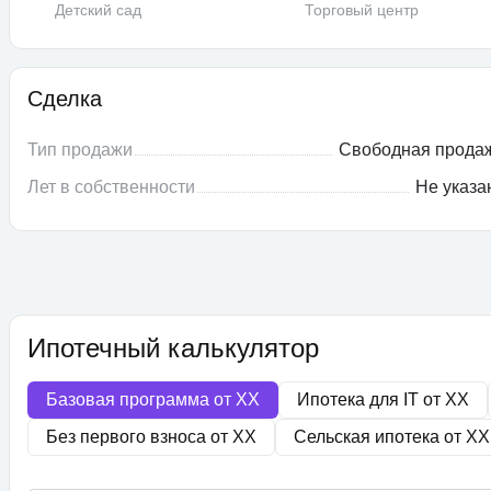
Детский сад
Торговый центр
Сделка
Тип продажи
Свободная прода
Лет в собственности
Не указа
Ипотечный калькулятор
Базовая программа от
XX
Ипотека для IT от
XX
Без первого взноса от
XX
Сельская ипотека от
XX