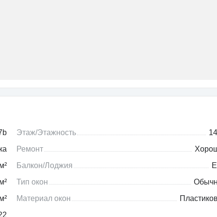
7b
Этаж/Этажность
14
ка
Ремонт
Хоро
м²
Балкон/Лоджия
Е
м²
Тип окон
Обыч
м²
Материал окон
Пластико
22