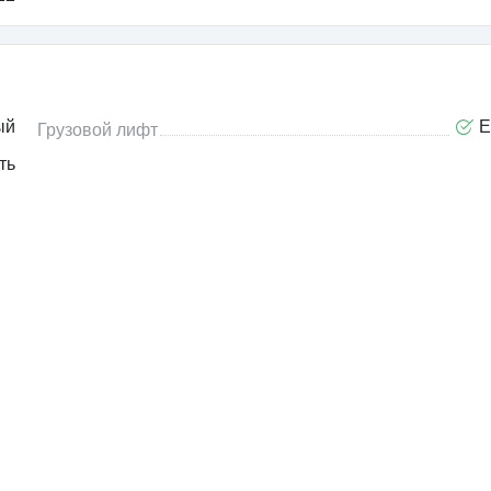
ый
Е
Грузовой лифт
ть