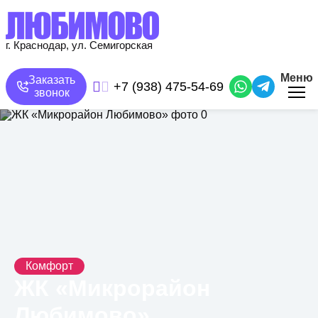
Перейти
к
основному
содержанию
г. Краснодар, ул. Семигорская
Меню
Заказать
+7 (938) 475-54-69
звонок
Комфорт
ЖК «Микрорайон
Любимово»